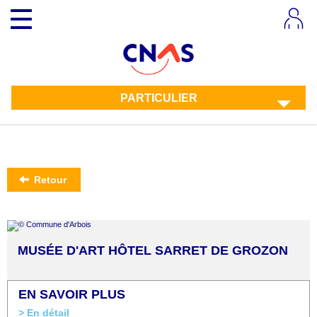
Aller
Toggle
au
navigation
contenu
principal
PARTICULIER
Retour
MUSÉE D'ART HÔTEL SARRET DE GROZON
EN SAVOIR PLUS
> En détail