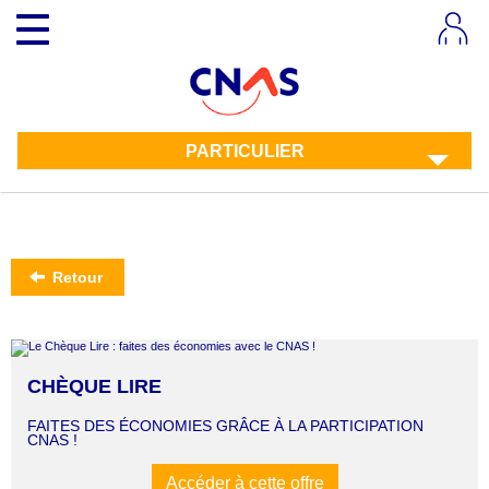
Aller
Toggle
au
navigation
contenu
principal
PARTICULIER
Retour
CHÈQUE LIRE
FAITES DES ÉCONOMIES GRÂCE À LA PARTICIPATION
CNAS !
Accéder à cette offre