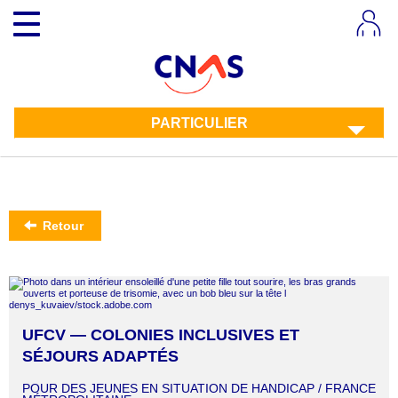
Aller
Toggle
au
navigation
contenu
principal
PARTICULIER
Retour
UFCV — COLONIES INCLUSIVES ET
SÉJOURS ADAPTÉS
POUR DES JEUNES EN SITUATION DE HANDICAP / FRANCE