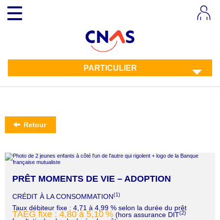
Aller
Toggle
au
navigation
contenu
principal
PARTICULIER
Retour
PRÊT MOMENTS DE VIE – ADOPTION
(1)
CRÉDIT À LA CONSOMMATION
Taux débiteur fixe : 4,71 à 4,99 % selon la durée du prêt
TAEG fixe : 4,80 à 5,10
%
(2)
(hors assurance DIT