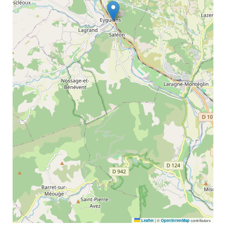
|
©
contributors
Leaflet
OpenStreetMap