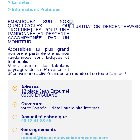
> En détail
> Informations Pratiques
EMBARQUEZ SUR NOS
QUADRICYCLES OU
TROTTINETTES POUR UNE
RANDONNÉE EN DESCENTE
ACCOMPAGNÉE PAR UN
MONITEUR.
Accessibles au plus grand
nombre à partir de 6 ans, nos
randonnées sont ludiques et
tout public.
Venez admirer les fabuleux
paysages de la Provence et
découvrir une activité unique au monde et ce toute l'année !
Adresse
13 place Jean Estournel
05300
EYGUIANS
Ouverture
toute l'année – détail sur le site internet
Accueil téléphonique
06 13 41 83 55
Renseignements
E-mail
contact@descenteevasionprovence.com