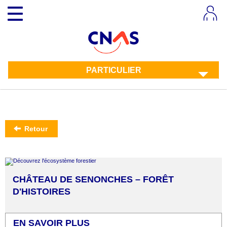
Aller
Toggle
au
navigation
contenu
principal
PARTICULIER
Retour
CHÂTEAU DE SENONCHES – FORÊT
D'HISTOIRES
EN SAVOIR PLUS