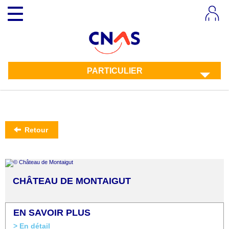
Aller
Toggle
au
navigation
contenu
principal
PARTICULIER
Retour
CHÂTEAU DE MONTAIGUT
EN SAVOIR PLUS
> En détail