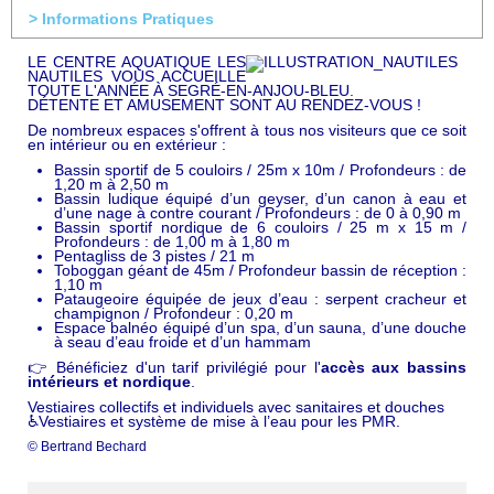
> Informations Pratiques
LE CENTRE AQUATIQUE LES
NAUTILES VOUS ACCUEILLE
TOUTE L'ANNÉE À SEGRÉ-EN-ANJOU-BLEU.
DÉTENTE ET AMUSEMENT SONT AU RENDEZ-VOUS !
De nombreux espaces s'offrent à tous nos visiteurs que ce soit
en intérieur ou en extérieur :
Bassin sportif de 5 couloirs / 25m x 10m / Profondeurs : de
1,20 m à 2,50 m
Bassin ludique équipé d’un geyser, d’un canon à eau et
d’une nage à contre courant / Profondeurs : de 0 à 0,90 m
Bassin sportif nordique de 6 couloirs / 25 m x 15 m /
Profondeurs : de 1,00 m à 1,80 m
Pentagliss de 3 pistes / 21 m
Toboggan géant de 45m / Profondeur bassin de réception :
1,10 m
Pataugeoire équipée de jeux d’eau : serpent cracheur et
champignon / Profondeur : 0,20 m
Espace balnéo équipé d’un spa, d’un sauna, d’une douche
à seau d’eau froide et d’un hammam
👉 Bénéficiez d'un tarif privilégié pour l'
accès aux bassins
intérieurs et nordique
.
Vestiaires collectifs et individuels avec sanitaires et douches
♿Vestiaires et système de mise à l’eau pour les PMR.
© Bertrand Bechard