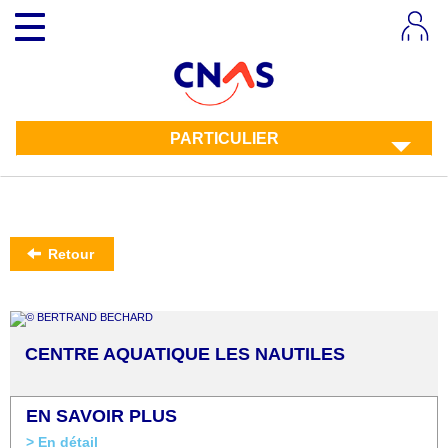
Aller
Toggle
au
navigation
contenu
principal
PARTICULIER
Retour
CENTRE AQUATIQUE LES NAUTILES
EN SAVOIR PLUS
> En détail