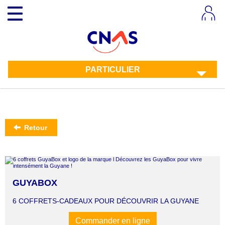
Aller
Toggle
au
navigation
contenu
principal
PARTICULIER
Retour
GUYABOX
6 COFFRETS-CADEAUX POUR DÉCOUVRIR LA GUYANE
Commander en ligne