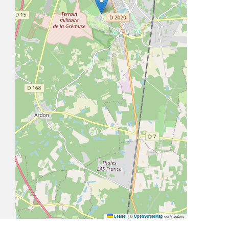
|
©
contributors
Leaflet
OpenStreetMap