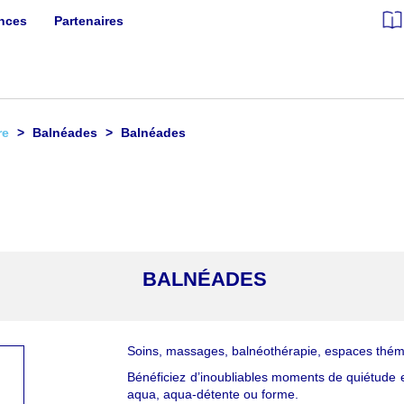
ances
Partenaires
re
Balnéades
Balnéades
BALNÉADES
Soins, massages, balnéothérapie, espaces th
Bénéficiez d’inoubliables moments de quiétude e
aqua, aqua-détente ou forme.