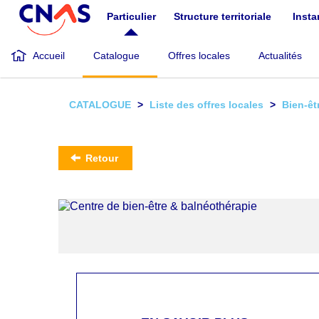
Aller
Particulier
Structure territoriale
Inst
au
contenu
principal
Accueil
Catalogue
Offres locales
Actualités
CATALOGUE
Liste des offres locales
Bien-êt
Retour