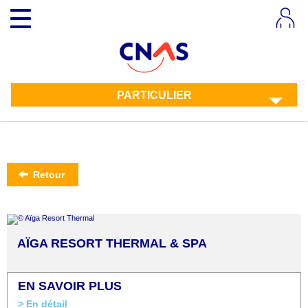
Aller
Toggle
au
navigation
contenu
principal
PARTICULIER
Retour
AÏGA RESORT THERMAL & SPA
EN SAVOIR PLUS
> En détail