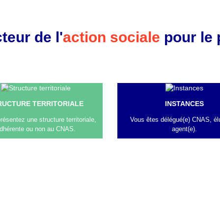
teur de l'
action sociale
pour le 
RUCTURE TERRITORIALE
INSTANCES
résentez une structure territoriale,
Vous êtes délégué(e) CNAS, él
dhérente ou non au CNAS.
agent(e).