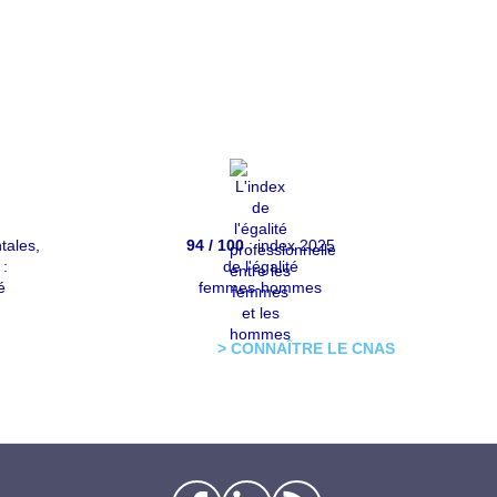
tales,
94 / 100
: index 2025
 :
de l'égalité
é
femmes-hommes
> CONNAÎTRE LE CNAS