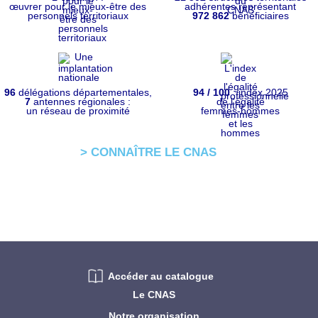
œuvrer pour le mieux-être des
adhérentes représentant
personnels territoriaux
972 862
bénéficiaires
96
délégations départementales,
94 / 100
: index 2025
7
antennes régionales :
de l'égalité
un réseau de proximité
femmes-hommes
> CONNAÎTRE LE CNAS
Accéder au catalogue
Le CNAS
Notre organisation