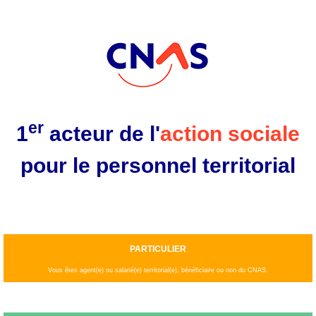
Aller
au
contenu
principal
er
1
acteur de l'
action sociale
pour le personnel territorial
PARTICULIER
Vous êtes agent(e) ou salarié(e) territorial(e), bénéficiaire ou non du CNAS.