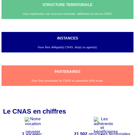
STRUCTURE TERRITORIALE
Vous représentez une structure territoriale, adhérente ou non au CNAS.
INSTANCES
Vous êtes délégué(e) CNAS, élu(e) ou agent(e).
PARTENAIRES
Vous êtes prestataire du CNAS ou partenaire offre locale.
Le CNAS en chiffres
1
vocation :
21 502
structures territoriales