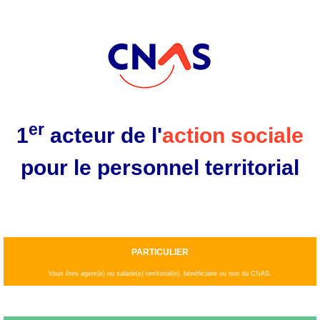
Aller
au
contenu
principal
er
1
acteur de l'
action sociale
pour le personnel territorial
PARTICULIER
Vous êtes agent(e) ou salarié(e) territorial(e), bénéficiaire ou non du CNAS.