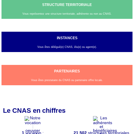
STRUCTURE TERRITORIALE
Vous représentez une structure territoriale, adhérente ou non au CNAS.
INSTANCES
Vous êtes délégué(e) CNAS, élu(e) ou agent(e).
PARTENAIRES
Vous êtes prestataire du CNAS ou partenaire offre locale.
Le CNAS en chiffres
1
vocation :
21 502
structures territoriales