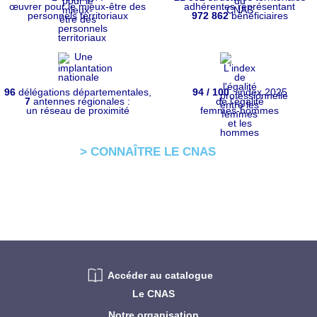
œuvrer pour le mieux-être des
adhérentes représentant
personnels territoriaux
972 862
bénéficiaires
96
délégations départementales,
94 / 100
: index 2025
7
antennes régionales :
de l'égalité
un réseau de proximité
femmes-hommes
> CONNAÎTRE LE CNAS
Accéder au catalogue
Le CNAS
Notre organisation