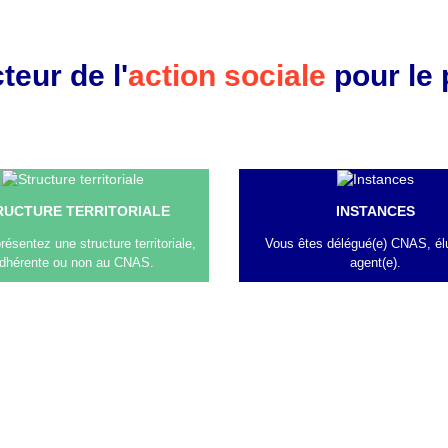
teur de l'
action sociale
pour le 
RUCTURE TERRITORIALE
INSTANCES
résentez une structure territoriale,
Vous êtes délégué(e) CNAS, él
dhérente ou non au CNAS.
agent(e).