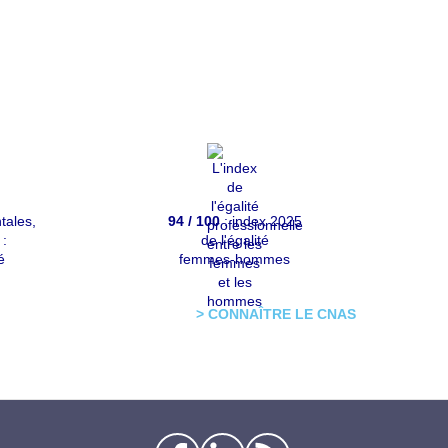
tales,
94 / 100
: index 2025
 :
de l'égalité
é
femmes-hommes
> CONNAÎTRE LE CNAS