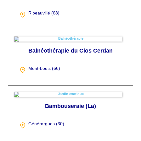
Ribeauvillé (
68
)
Balnéothérapie du Clos Cerdan
Mont-Louis (
66
)
Bambouseraie (La)
Générargues (
30
)