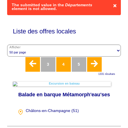
×
Message
The submitted value
in the
Départements
element is not allowed.
d'erreur
Liste des offres locales
Afficher
Pagination
Page
3
Page
4
Page
5
1331 résultats
actuelle
Balade en barque Métamorph'eau'ses
Châlons-en-Champagne (
51
)