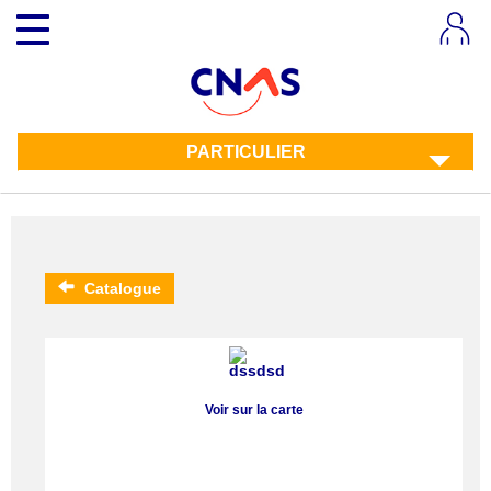
Aller
Toggle
au
navigation
contenu
principal
PARTICULIER
Catalogue
Voir sur la carte