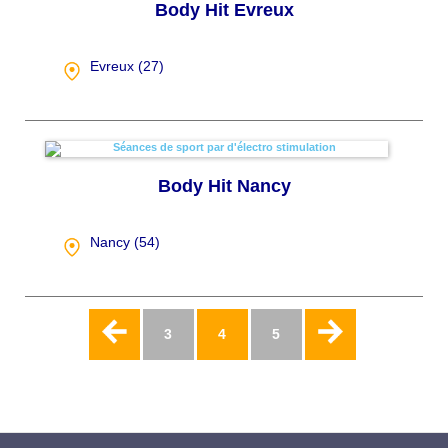
Body Hit Evreux
Evreux (
27
)
Body Hit Nancy
Nancy (
54
)
Pagination
Page
3
Page
4
Page
5
actuelle