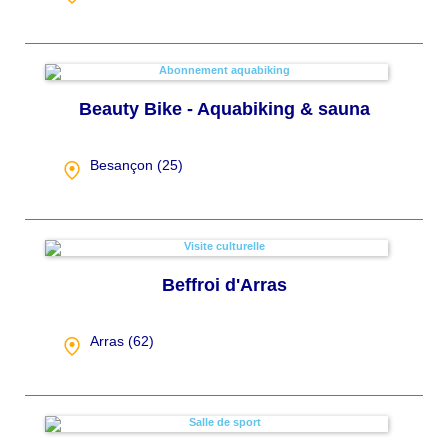
Beauty Bike - Aquabiking & sauna
Besançon (
25
)
Beffroi d'Arras
Arras (
62
)