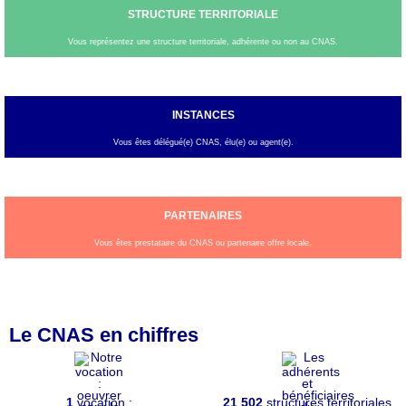
STRUCTURE TERRITORIALE
Vous représentez une structure territoriale, adhérente ou non au CNAS.
INSTANCES
Vous êtes délégué(e) CNAS, élu(e) ou agent(e).
PARTENAIRES
Vous êtes prestataire du CNAS ou partenaire offre locale.
Le CNAS en chiffres
1
vocation :
21 502
structures territoriales