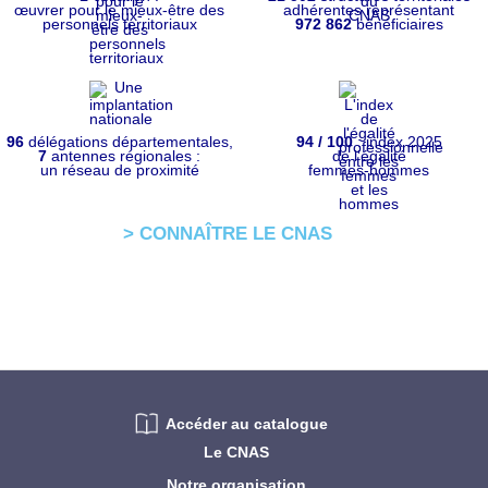
œuvrer pour le mieux-être des
adhérentes représentant
personnels territoriaux
972 862
bénéficiaires
96
délégations départementales,
94 / 100
: index 2025
7
antennes régionales :
de l'égalité
un réseau de proximité
femmes-hommes
> CONNAÎTRE LE CNAS
Accéder au catalogue
Le CNAS
Notre organisation