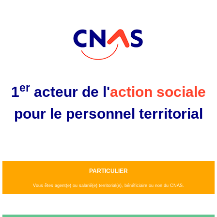
Aller
au
contenu
principal
er
1
acteur de l'
action sociale
pour le personnel territorial
PARTICULIER
Vous êtes agent(e) ou salarié(e) territorial(e), bénéficiaire ou non du CNAS.