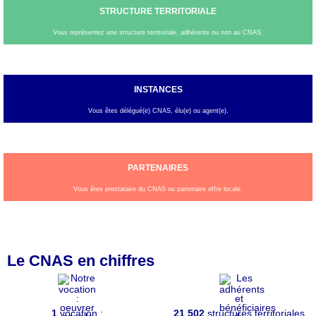
STRUCTURE TERRITORIALE
Vous représentez une structure territoriale, adhérente ou non au CNAS.
INSTANCES
Vous êtes délégué(e) CNAS, élu(e) ou agent(e).
PARTENAIRES
Vous êtes prestataire du CNAS ou partenaire offre locale.
Le CNAS en chiffres
1
vocation :
21 502
structures territoriales