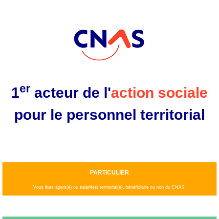
Aller
au
contenu
principal
er
1
acteur de l'
action sociale
pour le personnel territorial
PARTICULIER
Vous êtes agent(e) ou salarié(e) territorial(e), bénéficiaire ou non du CNAS.