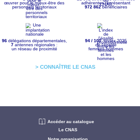
œuvrer pour le mieux-être des
adhérentes représentant
personnels territoriaux
972 862
bénéficiaires
96
délégations départementales,
94 / 100
: index 2025
7
antennes régionales :
de l'égalité
un réseau de proximité
femmes-hommes
> CONNAÎTRE LE CNAS
Accéder au catalogue
Le CNAS
Notre organisation